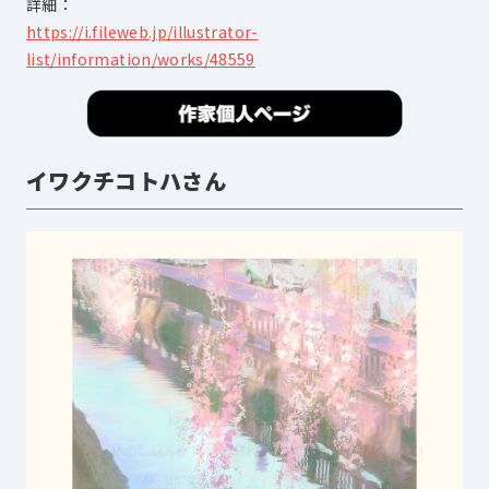
詳細：
https://i.fileweb.jp/illustrator-
list/information/works/48559
イワクチコトハさん