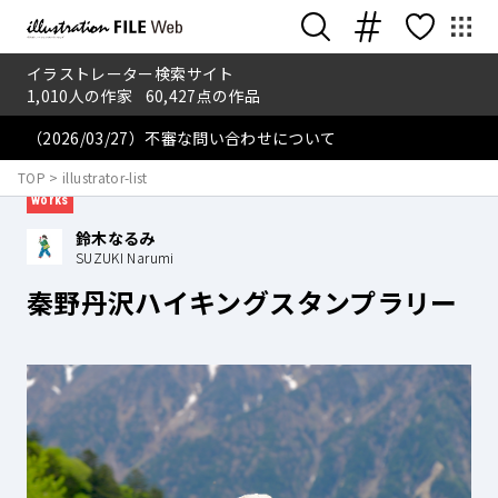
イラストレーター検索サイト
1,010
人の作家
60,427
点の作品
（2026/03/27）不審な問い合わせについて
2025.6.10
TOP
>
illustrator-list
works
鈴木なるみ
SUZUKI Narumi
秦野丹沢ハイキングスタンプラリー