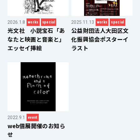
2026.1.8
2025.11.13
works
special
works
special
光文社 小説宝石「あ
公益財団法人大田区文
なたと映画と音楽と」
化振興協会ポスターイ
エッセイ挿絵
ラスト
2022.9.1
event
web個展開催のお知ら
せ