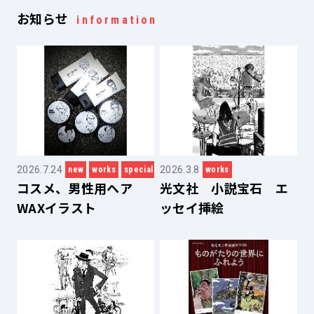
お知らせ
information
2026.7.24
2026.3.8
new
works
special
works
コスメ、男性用ヘア
光文社 小説宝石 エ
WAXイラスト
ッセイ挿絵