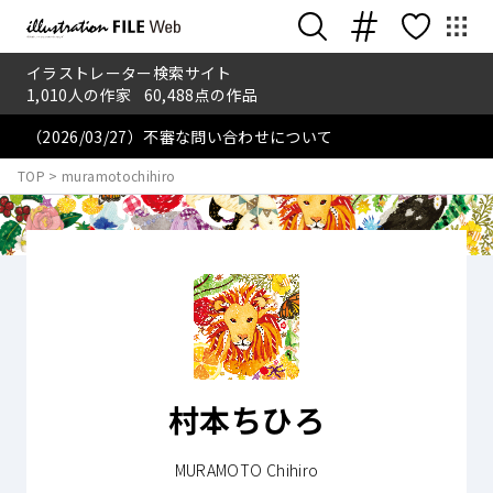
イラストレーター検索サイト
1,010
人の作家
60,488
点の作品
（2026/03/27）不審な問い合わせについて
TOP
>
muramotochihiro
村本ちひろ
MURAMOTO Chihiro