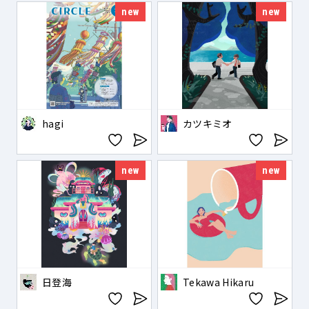
new
new
hagi
カツキミオ
new
new
日登海
Tekawa Hikaru