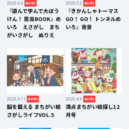
2025.6.5
2025.5.2
works
works
『遊んで学んで大ぼう
『きかんしゃトーマス
けん！ 昆虫BOOK』め
GO！ GO！ トンネルめ
いろ えさがし まち
いろ』背景
がいさがし ぬりえ
2025.4.11
2025.4.9
works
works
脳を鍛える まちがい絵
満点まちがい絵探し12
さがしライフVOL.5
月号