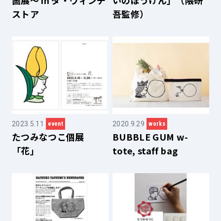
画展～ in ダ・ヴィンチ
いのぼうけん」（隈研
ストア
吾監修）
2023.5.11
2020.9.29
event
works
たつみなつこ個展
BUBBLE GUM w-
「花」
tote, staff bag