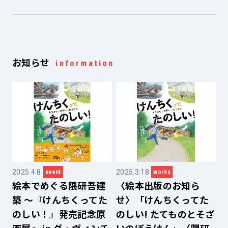
お知らせ
information
2025.4.8
2025.3.18
event
works
絵本でめぐる隈研吾建
〈絵本出版のお知ら
築 ～『けんちくってた
せ〉「けんちくってた
のしい！』発売記念原
のしい! たてものとそざ