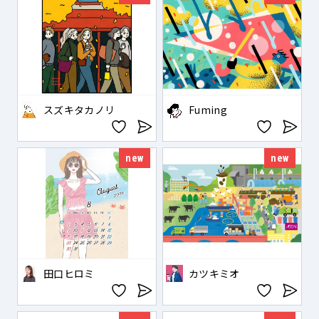
スズキタカノリ
Fuming
new
new
田口ヒロミ
カツキミオ