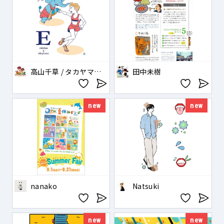
高山千草 / タカヤマチグサ
田中未樹
new
new
nanako
Natsuki
new
new