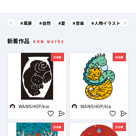
#
風景
#
自然
#
夏
#
音楽
#
人物イラスト
#
挿
新着作品
new works
new
new
WAN!SHOP/kia
WAN!SHOP/kia
new
new