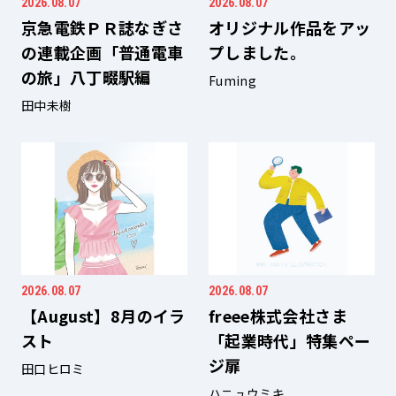
2026.08.07
2026.08.07
京急電鉄ＰＲ誌なぎさ
オリジナル作品をアッ
の連載企画「普通電車
プしました。
の旅」八丁畷駅編
Fuming
田中未樹
2026.08.07
2026.08.07
【August】8月のイラ
freee株式会社さま
スト
「起業時代」特集ペー
ジ扉
田口ヒロミ
ハニュウミキ