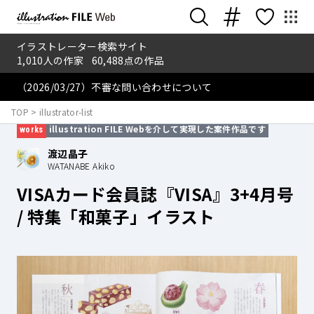
イラストレーター検索サイト
1,010
人の作家
60,488
点の作品
（2026/03/27）不審な問い合わせについて
2026.4.21
TOP
>
illustrator-list
illustration FILE Webを介して実現した案件作品です
works
渡辺晶子
WATANABE Akiko
VISAカード会員誌『VISA』3+4月号
/ 特集「和菓子」イラスト