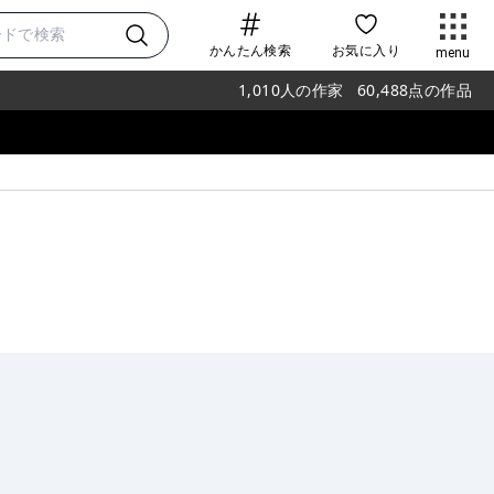
かんたん検索
お気に入り
menu
1,010
人の作家
60,488
点の作品