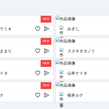
new
ウミキ
みずじ
new
ままり
スズキタカノリ
new
イタ
山本ケイタ
new
ナ
桜井ルナ