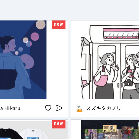
new
a Hikaru
スズキタカノリ
new