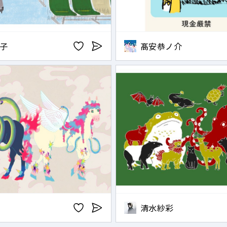
子
髙安恭ノ介
清水紗彩