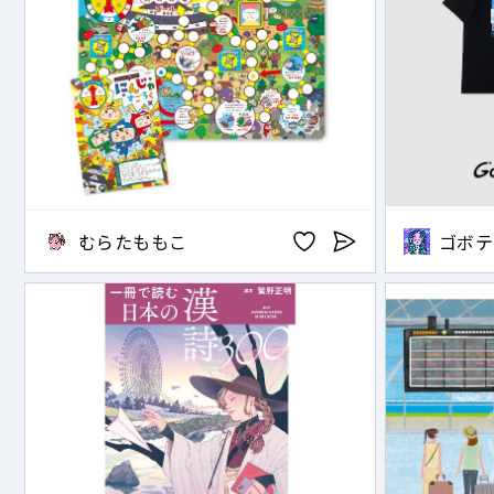
むらたももこ
ゴボテ