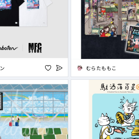
ン
むらたももこ