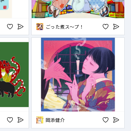
ごった煮ス〜プ！
岡添健介