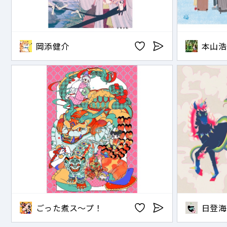
岡添健介
本山浩
ごった煮ス〜プ！
日登海