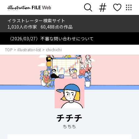
イラストレーター検索サイト
1,010
人の作家
60,488
点の作品
（2026/03/27）不審な問い合わせについて
TOP
>
illustrator-list
>
chichichi
チチチ
ちちち