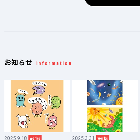
お知らせ
information
2025.9.18
2025.3.31
works
works