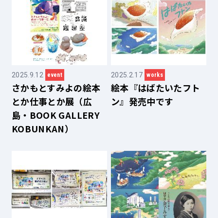
2025.9.12
2025.2.17
event
works
さかもとすみよの絵本
絵本『はばたいたフト
とか仕事とか展（広
ン』発売中です
島・BOOK GALLERY
KOBUNKAN）