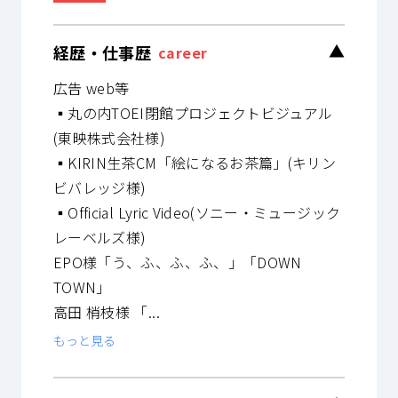
経歴・仕事歴
▼
career
広告 web等
▪️丸の内TOEI閉館プロジェクトビジュアル
(東映株式会社様)
▪️KIRIN生茶CM「絵になるお茶篇」(キリン
ビバレッジ様)
▪️Official Lyric Video(ソニー・ミュージック
レーベルズ様)
EPO様「う、ふ、ふ、ふ、」「DOWN
TOWN」
高田 梢枝様 「...
もっと見る