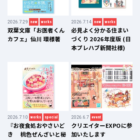
2026.7.29
2026.7.14
new
works
new
works
双葉文庫「お医者くん
必見よく分かる住まい
カフェ」仙川 環様著
づくり 2026年度版 (日
本プレハブ新聞社様)
2026.7.10
2026.6.7
works
special
event
『お夜食処おやさいど
クリエイターEXPOに参
き 桃色ぜんざいと秘
加いたします